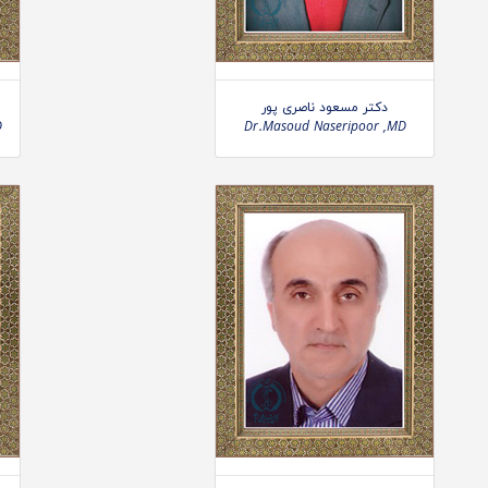
دکتر مسعود ناصری پور
D
Dr.Masoud Naseripoor ,MD