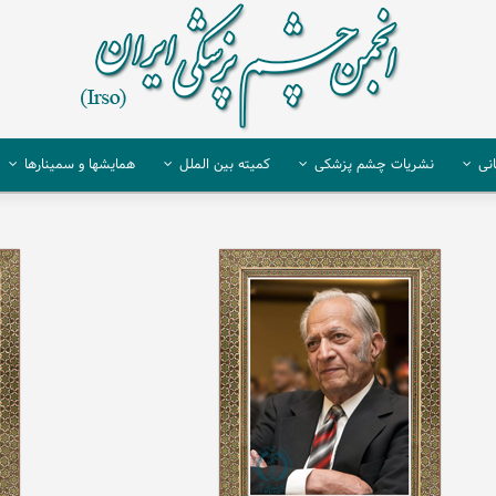
نی
نشریات چشم پزشکی
کمیته بین الملل
همایشها و سمینارها