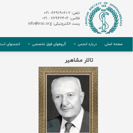
تلفن: 2-66919061- 021
فاکس: 66942404 - 021
پست الکترونیکی: info@irso.org
صفحه اصلی
درباره انجمن
گروههای فوق تخصصی
انجمنهای استا
تالار مشاهیر