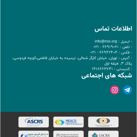
اطلاعات تماس
- ایمیل :
info@irso.org
- تلفن : 66919061 - 021
- فکس : 66942404 - 021
- آدرس : تهران، خيابان کارگر شمالی، نرسيده به خيابان فاطمی،کوچه فردوسی،
پلاک 3، طبقه اول
- کدپستی : 1418663741
شبکه های اجتماعی