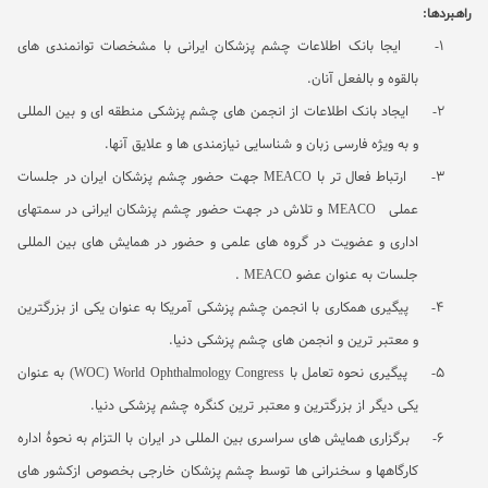
راهبردها:
1-
ایجا بانک اطلاعات چشم پزشکان ایرانی با مشخصات توانمندی های
بالقوه و بالفعل آنان.
2-
ایجاد بانک اطلاعات از انجمن های چشم پزشکی منطقه ای و بین المللی
و به ویژه فارسی زبان و شناسایی نیازمندی ها و علایق آنها.
3-
ارتباط فعال تر با
MEACO
جهت حضور چشم پزشکان ایران در جلسات
عملی
MEACO
و تلاش در جهت حضور چشم پزشکان ایرانی در سمتهای
اداری و عضویت در گروه های علمی و حضور در همایش های بین المللی
جلسات به عنوان عضو
MEACO
.
4-
پیگیری همکاری با انجمن چشم پزشکی آمریکا به عنوان یکی از بزرگترین
و معتبر ترین و انجمن های چشم پزشکی دنیا.
5-
پیگیری نحوه تعامل با
World Ophthalmology Congress
(WOC)
به عنوان
یکی دیگر از بزرگترین و معتبر ترین کنگره چشم پزشکی دنیا.
6-
برگزاری همایش های سراسری بین المللی در ایران با التزام به نحوۀ اداره
کارگاهها و سخنرانی ها توسط چشم پزشکان خارجی بخصوص ازکشور های