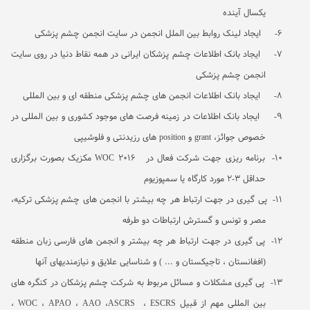
یکسال آینده
6-
ایجاد لینک روابط بین الملل انجمن در سایت انجمن چشم پزشکی
7-
ایجاد بانک اطلاعات چشم پزشکان ایرانی در همه نقاط دنیا در روی سایت
انجمن چشم پزشکی
8-
ایجاد بانک اطلاعات انجمن های چشم پزشکی منطقه ای و بین المللی
9-
ایجاد بانک اطلاعات در زمینه فرصت های موجود کشوری و بین المللی در
خصوص جوائز،
grant
و
position
های رزیدنتی و فلوشیپی
10-
برنامه ریزی جهت شرکت فعال در
WOC 2016
مکزیک بصورت برگزاری
حداقل 3-2 مورد کارگاه یا سمپوزیوم
11-
پی گیری در جهت ارتباط هر چه بیشتر با انجمن های چشم پزشکی ترکیه،
مصر و تونس و گسترش ارتباطات دو طرفه
12-
پی گیری در جهت ارتباط هر چه بیشتر و انجمن های فارسی زبان منطقه
(افغانستان ، تاجیکستان و ... ) و شناسایی علایق و نیازمندیهای آنها
13-
پی گیری مشکلات و مسائل مربوط به شرکت چشم پزشکان در کنگره های
بین المللی مهم از قبیل
ESCRS
،
ASCRS
،
AAO
،
APAO
،
WOC
،