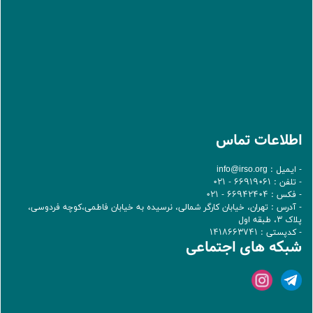
اطلاعات تماس
- ایمیل :
info@irso.org
- تلفن : 66919061 - 021
- فکس : 66942404 - 021
- آدرس : تهران، خيابان کارگر شمالی، نرسيده به خيابان فاطمی،کوچه فردوسی،
پلاک 3، طبقه اول
- کدپستی : 1418663741
شبکه های اجتماعی