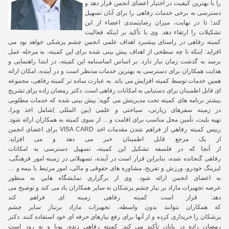
را با
بهترین کیفیت در اختیار اعضای انجمن قرار دهد و
دسترسی به برخی خدمات رفاهی را برای آنان تسهیل
کند؛ تا در نهایت، میزان رضایتمندی اعضاء از این
تشکیلات را ارتقاء دهد. وی با تأکید بر اینکه فعالیت
کمیته رفاهی در راستای پیشبرد اهداف علمی انجمن چشم پزشکی خواهد بود می
افزاید: اینکه تا چه سطحی از اهداف پیش بینی شده برای این کمیته، به مرحله عمل
برسد به گذشت زمان نیاز دارد. بر اساس اساسنامه این کمیته، در ابتدا راهنمایی و
هدایت همکاران برا
ی دسترسی به بهترین خدمات مدنظر است و در آینده، امکان ارائه
همین خدمات توسط کمیته
افزایش می یابد. به عبارت ساده تر کمیته رفاهی، مجموعه
ای قابل اطمینان برای دستیابی به امکانات رفاهی است. دکتر رمضان زاده برای تشریح
بیشتر
برنامه های
کمیته
تحت
مدیریتش
می
گوید
:
پیش بینی
شده که
خدمات
مطلوبی
در
زمینه
سفرهای
زیارتی، سیاحتی
و
علمی
)
بین المللی
(
شامل
اخذ
ویزا،
تهیه
بلیت،
تأمین محل
مناسب
برای
اقامت و
...
از
سوی کمیته
به
همکاران
ارائه
شود
.
رييس
كميته
رفاهي
از فراهم
شدن
مقدمات
اخذ
VISA CARD
برای
اعضای
انجمن
از
یک
مرجع
قابل
اطمینان
خبر می دهد
و
می افزاید
:
از
آنجا
که
در
فلسفه
تشکیل
این
کمیته، تسهیل
دسترسی
به
امکانات
رفاهی
گنجانده
شده، بنابراین
قرار
است
در
آینده، تسهیلاتی
در
زمینه
امور
فرهنگی،
لیزینگ خودرو،
ورزش
و
تفریح، مشاوره های
حقوقی
و
مالی، امور
مرتبط
با
بیمه
و
…
به
اعضای
انجمن ارائه
شود
.
وی
از
برگزاری
نمایشگاه هايي
به منظور
عرضه
تجهیزات
مازاد
بر
نیاز
چشم پزشکان به
سایر
همکاران
ياد
می کند و
توضیح
می
دهد
:
قرار
است
کمیته
رفاهی
زمینه ای فراهم
کند
که
همکاران
بتوانند
بدون
واسطه،
تجهیزات مازاد
برنیاز
سایر
چشم
پزشکان
را
خریداری
كرده و
از
آنها
برای
رفع
نیازهای
حرفه ای
خود
استفاده
کنند. دکتر
رمضان زاده
در
پایان
تأکید می کند
:
کمیته
رفاهی
زنده،
پویا
و
به
روز
است