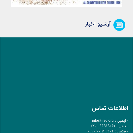
آرشیو اخبار
اطلاعات تماس
- ایمیل :
info@irso.org
- تلفن : 66919061 - 021
- فکس : 66942404 - 021