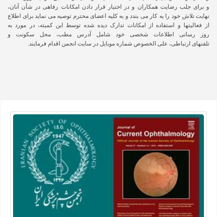
و
برای
جلب
رضایت
همکاران و
در
اختیار قرار
دادن
امکانات
رفاهی
در
شأن
آنان،
نهایت
تلاش
خود
را
به
کار
می بندد و
به
کلیه
اعضای محترم
توصیه
می نماید
برای
اطلاع
از
فعالیتها
و
استفاده
از
امكانات
تدارک
ديده شده
توسط این
کمیته،
در
مورد
به
روز
رسانی اطلاعات
شخصی
خود
شامل
آدرس
مطب، محل
سکونت
و
تلفنهای
ارتباطی، علی الخصوص
شماره
موبایل
در
سایت
انجمن
اقدام
فرمایند.