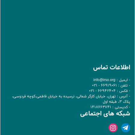
اطلاعات تماس
- ایمیل :
info@irso.org
- تلفن : 66919061 - 021
- فکس : 66942404 - 021
- آدرس : تهران، خيابان کارگر شمالی، نرسيده به خيابان فاطمی،کوچه فردوسی،
پلاک 3، طبقه اول
- کدپستی : 1418663741
شبکه های اجتماعی