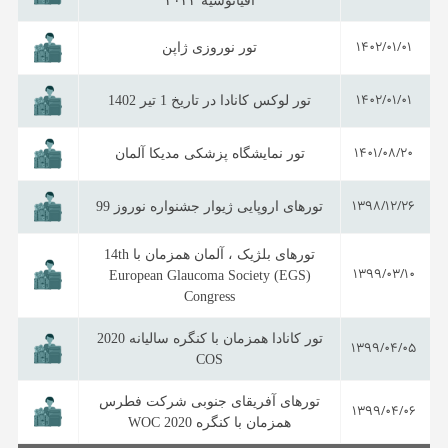
اقیانوسیه ۲۰۲۳
1402/01/01
تور نوروزی ژاپن
1402/01/01
تور لوکس کانادا در تاریخ 1 تیر 1402
1401/08/20
تور نمایشگاه پزشکی مدیکا آلمان
1398/12/26
تورهای اروپایی ژیوار جشنواره نوروز 99
تورهای بلژیک ، آلمان همزمان با 14th
1399/03/10
European Glaucoma Society (EGS)
Congress
تور کانادا همزمان با کنگره سالیانه 2020
1399/04/05
COS
تورهای آفریقای جنوبی شرکت فطرس
1399/04/06
همزمان با کنگره WOC 2020