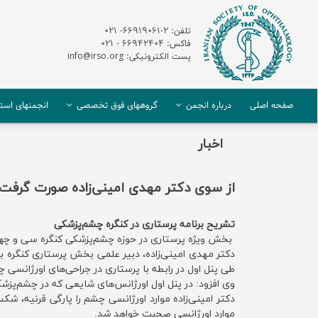
تلفن: 2-66919061- 021
فاکس: 66942404 - 021
پست الکترونیکی: info@irso.org
صفحه اصلی
درباره انجمن
گروههای فوق تخصصی
انجمنهای استا
اخبار
از سوی دکتر مهدی امینی‌زاده صورت گرفت:
تشریح برنامه پرستاری در کنگره چشم‌پزشکی
بخش ویژه پرستاری در حوزه چشم‌پزشکی کنگره سی و‌ چهارم به‌منظور ارتقای سط
طی پنل اول در رابطه با پرستاری در جراحی‌های اورژانسی
وی افزود: در پنل اول اورژانس‌های شایعی که در چشم‌پزشکی 
دکتر امینی‌زاده موارد اورژانسی چشم را پارگی قرنیه، شک
موارد اورژانسی صحبت خواهد شد.