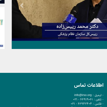
Previous
اطلاعات تماس
- ایمیل :
info@irso.org
- تلفن : 66919061 - 021
- فکس : 66942404 - 021