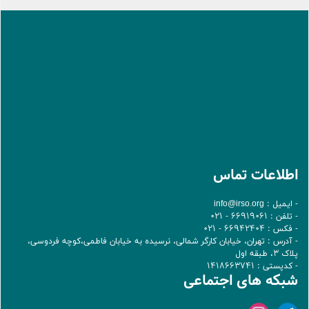
اطلاعات تماس
- ایمیل :
info@irso.org
- تلفن : 66919061 - 021
- فکس : 66942404 - 021
- آدرس : تهران، خيابان کارگر شمالی، نرسيده به خيابان فاطمی،کوچه فردوسی،
پلاک 3، طبقه اول
- کدپستی : 1418663741
شبکه های اجتماعی