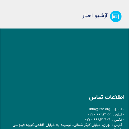
آرشیو اخبار
اطلاعات تماس
- ایمیل :
info@irso.org
- تلفن : 66919061 - 021
- فکس : 66942404 - 021
- آدرس : تهران، خيابان کارگر شمالی، نرسيده به خيابان فاطمی،کوچه فردوسی،