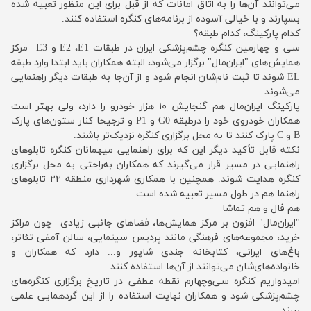
می‌توانند آن‌ها را به اتاق امانات که از قبل برای این منظور تعبیه شده
بسپارند و با خیالی آسوده از برنامه‌های کنگره استفاده کنند.
کدام‌ پارکینگ، کدام طبقه؟
سی و‌ چهارمین کنگره چشم‌پزشکی ایران در طبقات E2 ،E1 و E3 مرکز
همایش‌های "ایران‌مال" برگزار می‌شود، البته همکاران باید ابتدا وارد طبقه
EL شوند تا ثبت نام‌شان انجام شود و از آن‌جا به طبقات دیگر راهنمایی
می‌شوند.
پارکینگ ایران‌مال هم گنجایش ۱۰ هزار خودرو را دارد، ولی بهتر است
همکاران خودروی خود را درطبقه G0 و P1 و‌ ترجیحا کنار ستون‌های پارک
B و C پارک کنند تا به محل برگزاری کنگره نزدیک‌تر باشند.
نکته قابل تأکید دیگر این که برای راهنمایی میهمانان کنگره تابلوهای
راهنمایی در مسیر قرار می‌گیرند که همکاران به‌راحتی به محل برگزاری
کنگره هدایت شوند. همچنین با همکاری شهرداری منطقه ۲۲ تابلوهای
راهنما هم در طول مسیر تعبیه شده است.
هم فال و هم تماشا
"ایران‌مال" افزون بر مرکز همایش‌ها، فضاهای جانبی زیادی چون مراکز
خرید، مجموعه‌های فرهنگی مانند پردیس سینمایی، سالن آمفی تئاتر،
باغ‌های ایرانی، کتابخانه جندی شاپور و... دارد که همکاران و
خانواده‌‌های‌شان می‌توانند از آن‌ها استفاده کنند.
امیدواریم کنگره سی‌و‌چهارم نقطه عطفی در تاریخ برگزاری کنگره‌های
چشم‌پزشکی شود و همکاران نهایت استفاده را از این گردهمایی علمی
ببرند.