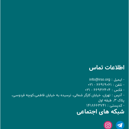
اطلاعات تماس
- ایمیل :
info@irso.org
- تلفن : 66919061 - 021
- فکس : 66942404 - 021
- آدرس : تهران، خيابان کارگر شمالی، نرسيده به خيابان فاطمی،کوچه فردوسی،
پلاک 3، طبقه اول
- کدپستی : 1418663741
شبکه های اجتماعی