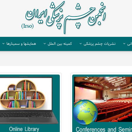
نی
نشریات چشم پزشکی
کمیته بین الملل
همایشها و سمینارها