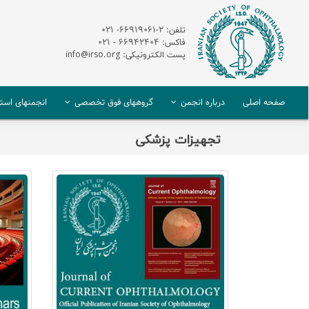
تلفن: 2-66919061- 021
فاکس: 66942404 - 021
پست الکترونیکی: info@irso.org
صفحه اصلی
درباره انجمن
گروههای فوق تخصصی
انجمنهای استا
تجهیزات پزشکی