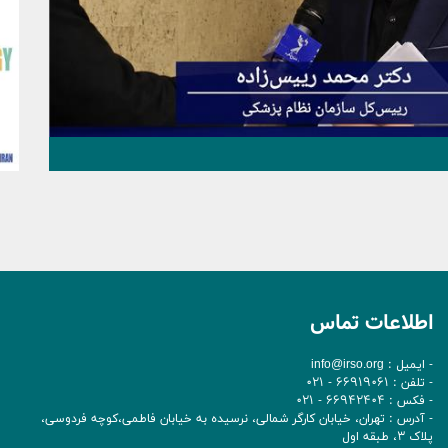
اطلاعات تماس
- ایمیل :
info@irso.org
- تلفن : 66919061 - 021
- فکس : 66942404 - 021
- آدرس : تهران، خيابان کارگر شمالی، نرسيده به خيابان فاطمی،کوچه فردوسی،
پلاک 3، طبقه اول