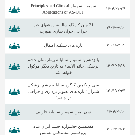
سومین سمینار Principles and Clinical
1404/07/24
Apllications of AS-OCT
21 مین کارگاه سالیانه روشهای غیر
1404/07/10
جراحی جوان سازی صورت
1404/05/16
تازه های شبکیه اطفال
پانزدهمين سمينار ساليانه بيمارستان چشم
1404/04/19
پزشكي خاتم الانبياء به تاریخ دیگر موکول
خواهد شد
سی و یکمین کنگره سالیانه چشم پزشکی
1404/02/24
شیراز " تازه های تصویر برداری و جراحی
در چشم"
1404/02/10
سی امین سمینار سالیانه فارابی
هفدهمین جشنواره چشم ایران بنیاد
1403/12/02
پروفسور محمدقلی شمس