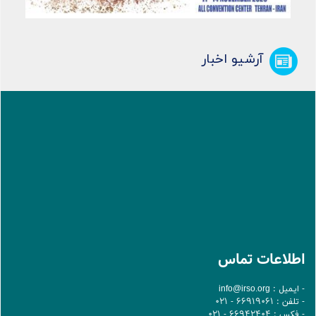
آرشیو اخبار
اطلاعات تماس
- ایمیل :
info@irso.org
- تلفن : 66919061 - 021
- فکس : 66942404 - 021