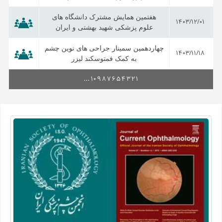
هفتمین همایش مشترک دانشگاه های
1403/12/01
علوم پزشکی شهید بهشتی و ایران
چهاردهمین سمینار جراحی های نوین چشم
1403/11/18
به کمک فمتوسکند لیزر
...
10
9
8
7
6
5
4
3
2
1