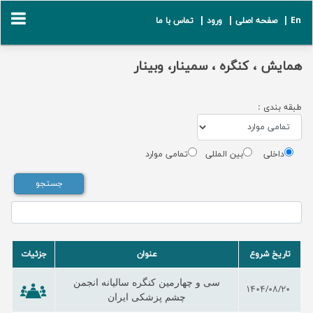
En |
صفحه اصلی |
ورود |
تماس با ما
همایش ، کنگره ، سمینار، وبینار
طبقه بندی :
داخلی
بین المللی
تمامی موارد
تاریخ شروع
عنوان
جزئیات
سی و چهارمین کنگره سالیانه انجمن
1404/08/20
چشم پزشکی ایران