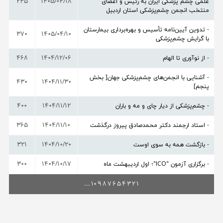
علمی چشم‌ پزشکی ایران به رئیس و اعضای
1405/04/18
235
منتخب انجمن چشم‌پزشکی استان اردبیل
-
تدوین آیین‌نامه تأسیس و بهره‌برداری بیمارستان
370
1405/04/10
با گرایش چشم‌پزشکی
-
از نوآوری تا الهام
1404/12/06
468
-
آشنایی با انجمن‌های چشم‌پزشکی جهان[ بخش
430
1404/11/30
پنجم]
-
چشم‌پزشکی از دیار چای و مه و باران
1404/11/12
400
-
استاد ارجمند دکتر محمدصادق پیروز درگذشت
1404/11/10
365
-
بازگشت همه به سوی اوست
1404/10/20
321
-
برگزاری آزمون‌ "ICO"؛ اول اردیبهشت ماه
1404/10/17
300
...
10
9
8
7
6
5
4
3
2
1