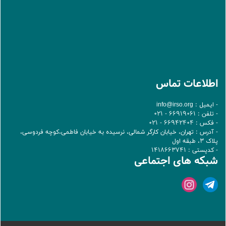
اطلاعات تماس
- ایمیل :
info@irso.org
- تلفن : 66919061 - 021
- فکس : 66942404 - 021
- آدرس : تهران، خيابان کارگر شمالی، نرسيده به خيابان فاطمی،کوچه فردوسی،
پلاک 3، طبقه اول
- کدپستی : 1418663741
شبکه های اجتماعی