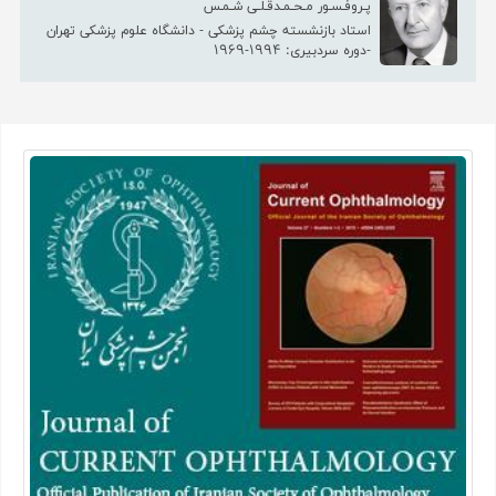
پـروفـسـور مـحـمـدقـلـی شـمـس
استاد بازنشسته چشم پزشکی - دانشگاه علوم پزشکی تهران
-دوره سردبیری: 1994-1969