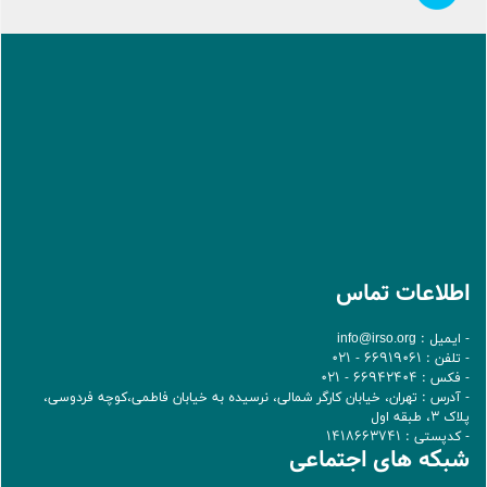
اطلاعات تماس
- ایمیل :
info@irso.org
- تلفن : 66919061 - 021
- فکس : 66942404 - 021
- آدرس : تهران، خيابان کارگر شمالی، نرسيده به خيابان فاطمی،کوچه فردوسی،
پلاک 3، طبقه اول
- کدپستی : 1418663741
شبکه های اجتماعی