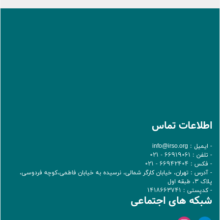
اطلاعات تماس
- ایمیل :
info@irso.org
- تلفن : 66919061 - 021
- فکس : 66942404 - 021
- آدرس : تهران، خيابان کارگر شمالی، نرسيده به خيابان فاطمی،کوچه فردوسی،
پلاک 3، طبقه اول
- کدپستی : 1418663741
شبکه های اجتماعی