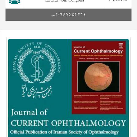
ESCRS 40th Congress
1401/06/25
...
10
9
8
7
6
5
4
3
2
1