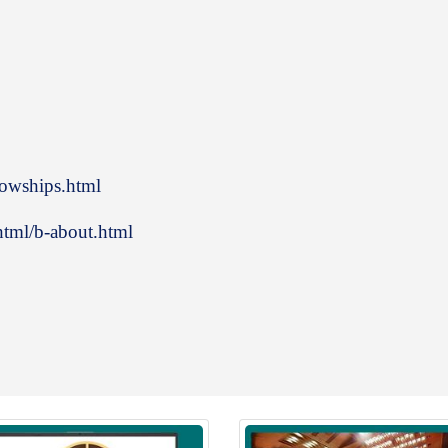
lowships.html
tml/b-about.html