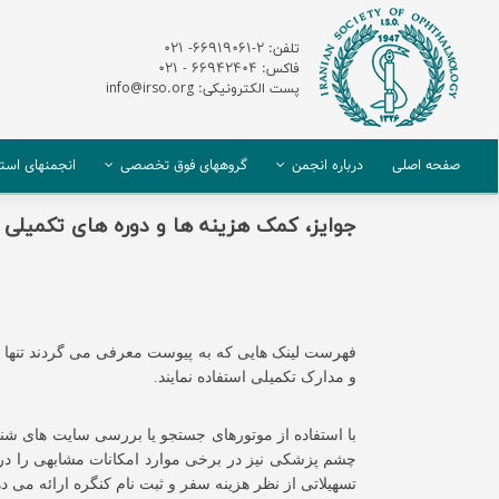
تلفن: 2-66919061- 021
فاکس: 66942404 - 021
پست الکترونیکی: info@irso.org
صفحه اصلی
درباره انجمن
گروههای فوق تخصصی
انجمنهای استا
جوایز، کمک هزینه ها و دوره های تکمیلی ب
فهرست لینک هایی که به پیوست معرفی می گردند تنها ن
و مدارک تکمیلی استفاده نمایند.
با استفاده از موتورهای جستجو یا بررسی سایت های شنا
چشم پزشکی نیز در برخی موارد امکانات مشابهی را در 
تسهیلاتی از نظر هزینه سفر و ثبت نام کنگره ارائه می ده