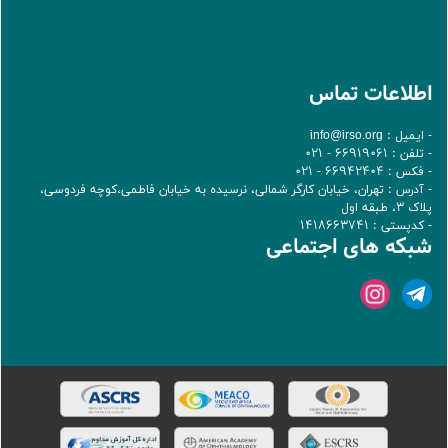
اطلاعات تماس
- ایمیل :
info@irso.org
- تلفن : 66919061 - 021
- فکس : 66942404 - 021
- آدرس : تهران، خيابان کارگر شمالی، نرسيده به خيابان فاطمی،کوچه فردوسی،
پلاک 3، طبقه اول
- کدپستی : 1418663741
شبکه های اجتماعی