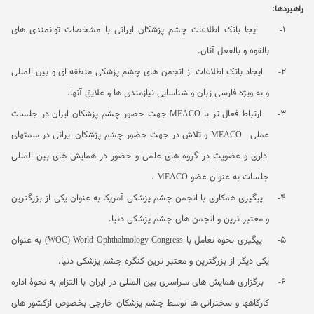
راهبردها:
1-
ایجا بانک اطلاعات چشم پزشکان ایرانی با مشخصات توانمندی های
بالقوه و بالفعل آنان.
2-
ایجاد بانک اطلاعات از انجمن های چشم پزشکی منطقه ای و بین المللی
و به ویژه فارسی زبان و شناسایی نیازمندی ها و علایق آنها.
3-
ارتباط فعال تر با
MEACO
جهت حضور چشم پزشکان ایران در جلسات
عملی
MEACO
و تلاش در جهت حضور چشم پزشکان ایرانی در سمتهای
اداری و عضویت در گروه های علمی و حضور در همایش های بین المللی
جلسات به عنوان عضو
MEACO
.
4-
پیگیری همکاری با انجمن چشم پزشکی آمریکا به عنوان یکی از بزرگترین
و معتبر ترین و انجمن های چشم پزشکی دنیا.
5-
پیگیری نحوه تعامل با
World Ophthalmology Congress
(WOC)
به عنوان
یکی دیگر از بزرگترین و معتبر ترین کنگره چشم پزشکی دنیا.
6-
برگزاری همایش های سراسری بین المللی در ایران با التزام به نحوۀ اداره
کارگاهها و سخنرانی ها توسط چشم پزشکان خارجی بخصوص ازکشور های