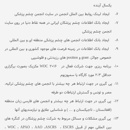
یکسال آینده
6-
ایجاد لینک روابط بین الملل انجمن در سایت انجمن چشم پزشکی
7-
ایجاد بانک اطلاعات چشم پزشکان ایرانی در همه نقاط دنیا در روی سایت
انجمن چشم پزشکی
8-
ایجاد بانک اطلاعات انجمن های چشم پزشکی منطقه ای و بین المللی
9-
ایجاد بانک اطلاعات در زمینه فرصت های موجود کشوری و بین المللی در
خصوص جوائز،
grant
و
position
های رزیدنتی و فلوشیپی
10-
برنامه ریزی جهت شرکت فعال در
WOC 2016
مکزیک بصورت برگزاری
حداقل 3-2 مورد کارگاه یا سمپوزیوم
11-
پی گیری در جهت ارتباط هر چه بیشتر با انجمن های چشم پزشکی ترکیه،
مصر و تونس و گسترش ارتباطات دو طرفه
12-
پی گیری در جهت ارتباط هر چه بیشتر و انجمن های فارسی زبان منطقه
(افغانستان ، تاجیکستان و ... ) و شناسایی علایق و نیازمندیهای آنها
13-
پی گیری مشکلات و مسائل مربوط به شرکت چشم پزشکان در کنگره های
بین المللی مهم از قبیل
ESCRS
،
ASCRS
،
AAO
،
APAO
،
WOC
،