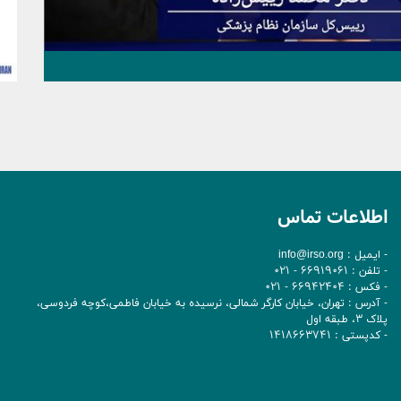
اطلاعات تماس
- ایمیل :
info@irso.org
- تلفن : 66919061 - 021
- فکس : 66942404 - 021
- آدرس : تهران، خيابان کارگر شمالی، نرسيده به خيابان فاطمی،کوچه فردوسی،
پلاک 3، طبقه اول
- کدپستی : 1418663741