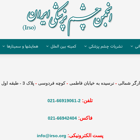
نی
نشریات چشم پزشکی
کمیته بین الملل
همایشها و سمینارها
ارگر شمالی
-
نرسيده به خيابان فاطمی
-
کوچه فردوسی
-
پلاک 3 - طبقه اول
تلفن:
021
-
2-66919061
فاکس:
021
-
66942404
پست الکترونیکی:
info@irso.org