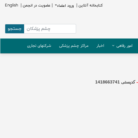
كتابخانه آنلاين |
ورود اعضاء
| عضویت در انجمن |
English
امور رفاهی
اخبار
مراکز چشم پزشکی
شرکتهای تجاری
-
کدپستی 1418663741