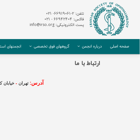
تلفن: 2-66919061- 021
فاکس: 66942404 - 021
پست الکترونیکی: info@irso.org
صفحه اصلی
درباره انجمن
گروههای فوق تخصصی
انجمنهای استا
ارتباط با ما
آدرس:
تهران
-
خيابان ک