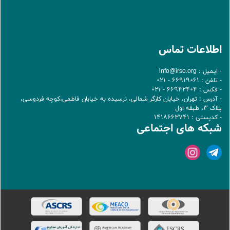
اطلاعات تماس
- ایمیل :
info@irso.org
- تلفن : 66919061 - 021
- فکس : 66942404 - 021
- آدرس : تهران، خيابان کارگر شمالی، نرسيده به خيابان فاطمی،کوچه فردوسی،
پلاک 3، طبقه اول
- کدپستی : 1418663741
شبکه های اجتماعی